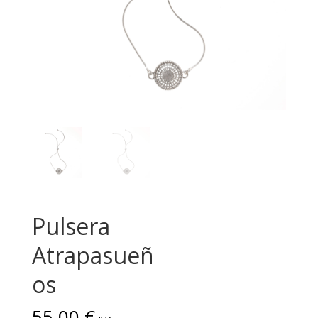
Pulsera
Atrapasueñ
os
55,00
€