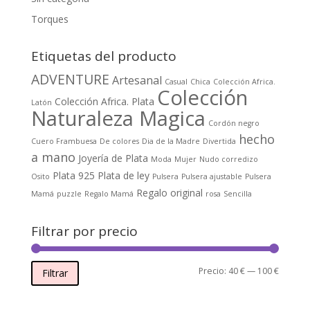
Torques
Etiquetas del producto
ADVENTURE
Artesanal
Casual
Chica
Colección Africa.
Colección
Colección Africa. Plata
Latón
Naturaleza Magica
Cordón negro
hecho
Cuero Frambuesa
De colores
Dia de la Madre
Divertida
a mano
Joyería de Plata
Moda
Mujer
Nudo corredizo
Plata 925
Plata de ley
Osito
Pulsera
Pulsera ajustable
Pulsera
Regalo original
Mamá
puzzle
Regalo Mamá
rosa
Sencilla
Filtrar por precio
Precio
Precio
Precio:
40 €
—
100 €
Filtrar
mínimo
máxim