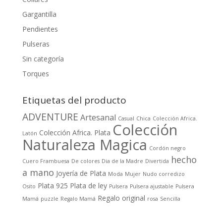
Gargantilla
Pendientes
Pulseras
Sin categoría
Torques
Etiquetas del producto
ADVENTURE
Artesanal
Casual
Chica
Colección Africa.
Colección
Colección Africa. Plata
Latón
Naturaleza Magica
Cordón negro
hecho
Cuero Frambuesa
De colores
Dia de la Madre
Divertida
a mano
Joyería de Plata
Moda
Mujer
Nudo corredizo
Plata 925
Plata de ley
Osito
Pulsera
Pulsera ajustable
Pulsera
Regalo original
Mamá
puzzle
Regalo Mamá
rosa
Sencilla