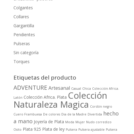
Colgantes
Collares
Gargantilla
Pendientes
Pulseras
Sin categoría
Torques
Etiquetas del producto
ADVENTURE
Artesanal
Casual
Chica
Colección Africa.
Colección
Colección Africa. Plata
Latón
Naturaleza Magica
Cordón negro
hecho
Cuero Frambuesa
De colores
Dia de la Madre
Divertida
a mano
Joyería de Plata
Moda
Mujer
Nudo corredizo
Plata 925
Plata de ley
Osito
Pulsera
Pulsera ajustable
Pulsera